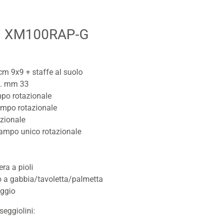
| XM100RAP-G
cm 9x9 + staffe al suolo
p. mm 33
mpo rotazionale
tampo rotazionale
azionale
stampo unico rotazionale
era a pioli
 a gabbia/tavoletta/palmetta
aggio
seggiolini: