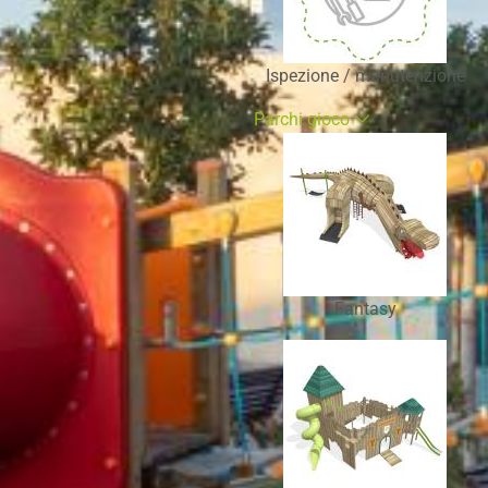
Ispezione / manutenzione
Parchi gioco
Fantasy