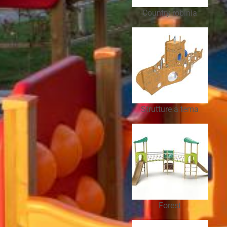
Country robinia
Strutture a tema
Forest