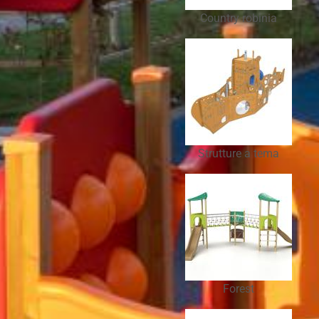
Country robinia
Strutture a tema
Forest