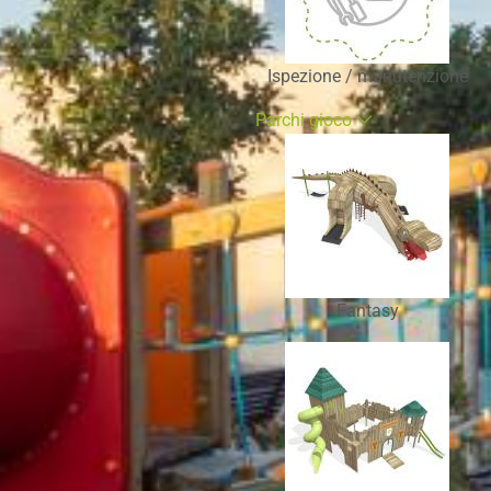
Ispezione / manutenzione
Parchi gioco
Fantasy