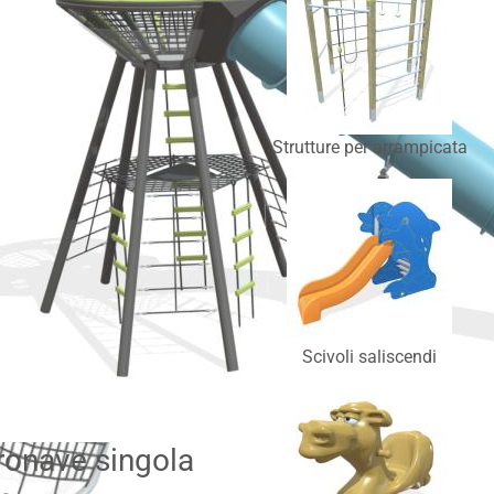
Strutture per arrampicata
Scivoli saliscendi
ronave singola