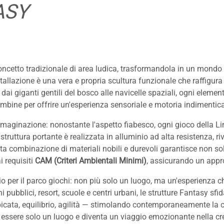
ASY
concetto tradizionale di area ludica, trasformandola in un mondo
tallazione è una vera e propria scultura funzionale che raffigura
dai giganti gentili del bosco alle navicelle spaziali, ogni elemen
mbine per offrire un'esperienza sensoriale e motoria indimentica
'immaginazione: nonostante l'aspetto fiabesco, ogni gioco della
truttura portante è realizzata in alluminio ad alta resistenza, riv
ta combinazione di materiali nobili e durevoli garantisce non so
 requisiti
CAM (Criteri Ambientali Minimi)
, assicurando un appro
o per il parco giochi: non più solo un luogo, ma un'esperienza ch
chi pubblici, resort, scuole e centri urbani, le strutture Fantasy 
mpicata, equilibrio, agilità — stimolando contemporaneamente la c
i essere solo un luogo e diventa un viaggio emozionante nella cre