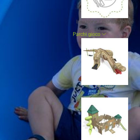
Ispezione / manutenzione
Parchi gioco
Fantasy