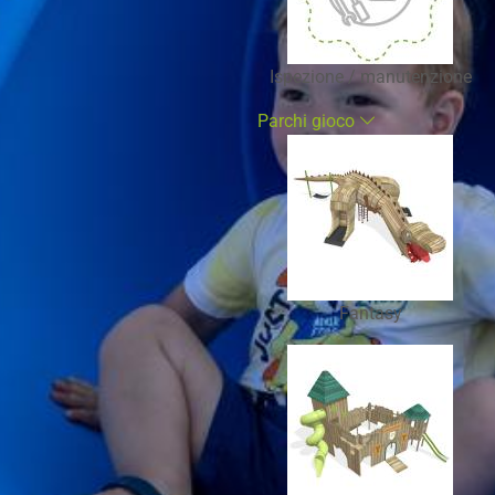
Ispezione / manutenzione
Parchi gioco
Fantasy