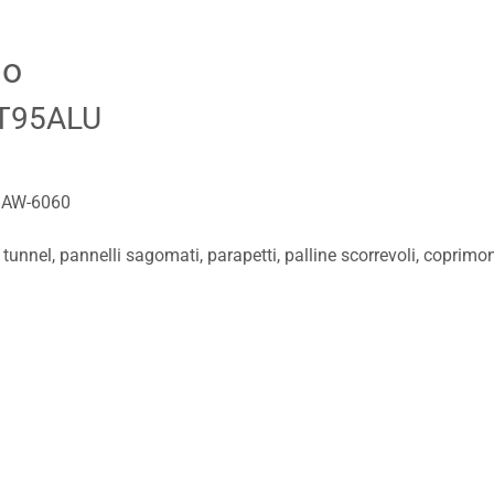
io
XT95ALU
N AW-6060
unnel, pannelli sagomati, parapetti, palline scorrevoli, coprimona