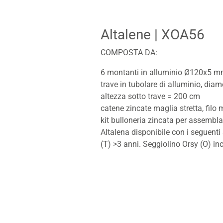
Altalene
| XOA56
COMPOSTA DA:
6 montanti in alluminio Ø120x5 
trave in tubolare di alluminio, di
altezza sotto trave = 200 cm
catene zincate maglia stretta, fil
kit bulloneria zincata per assembl
Altalena disponibile con i seguenti
(T) >3 anni. Seggiolino Orsy (O) inc