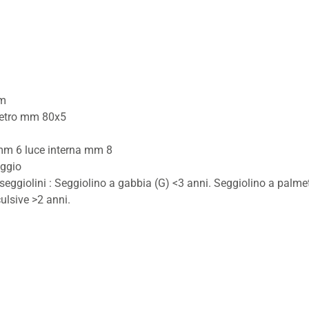
mm
ametro mm 80x5
o mm 6 luce interna mm 8
aggio
 seggiolini : Seggiolino a gabbia (G) <3 anni. Seggiolino a palme
ulsive >2 anni.