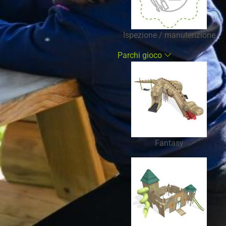
Ispezione / manutenzione
Parchi gioco
Fantasy