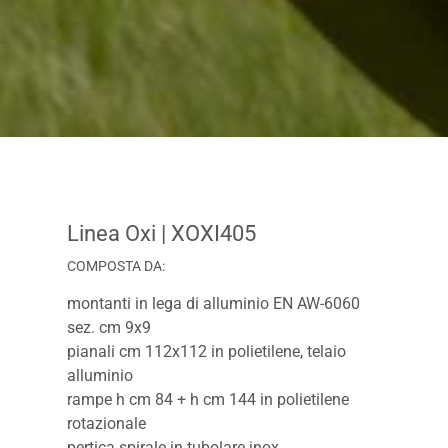
Linea Oxi
| XOXI405
COMPOSTA DA:
montanti in lega di alluminio EN AW-6060
sez. cm 9x9
pianali cm 112x112 in polietilene, telaio
alluminio
rampe h cm 84 + h cm 144 in polietilene
rotazionale
pertica spirale in tubolare inox