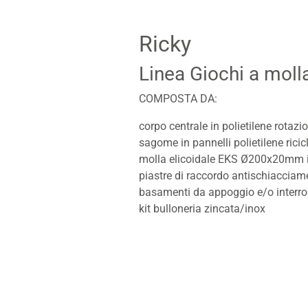
Ricky
Linea Giochi a moll
COMPOSTA DA:
corpo centrale in polietilene rotazi
sagome in pannelli polietilene rici
molla elicoidale EKS Ø200x20mm in
piastre di raccordo antischiacciam
basamenti da appoggio e/o interro
kit bulloneria zincata/inox