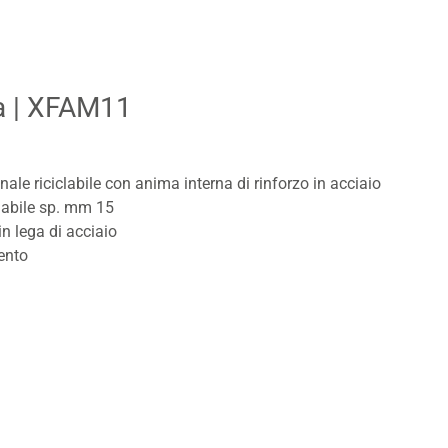
a
| XFAM11
onale riciclabile con anima interna di rinforzo in acciaio
clabile sp. mm 15
 lega di acciaio
ento