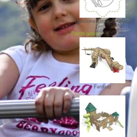
Ispezione / manutenzione
Parchi gioco
Fantasy